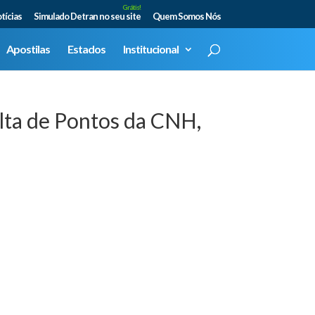
Grátis!
tícias
Simulado Detran no seu site
Quem Somos Nós
Apostilas
Estados
Institucional
lta de Pontos da CNH,