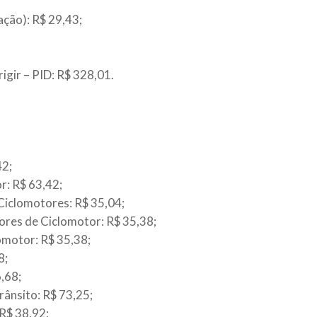
ção): R$ 29,43;
igir – PID: R$ 328,01.
42;
r: R$ 63,42;
Ciclomotores: R$ 35,04;
ores de Ciclomotor: R$ 35,38;
omotor: R$ 35,38;
8;
,68;
rânsito: R$ 73,25;
 R$ 38,92;