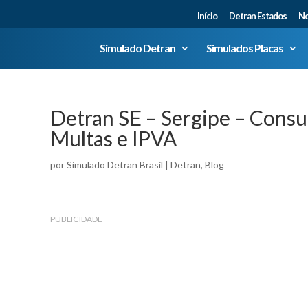
Início
Detran Estados
No
Simulado Detran
Simulados Placas
Detran SE – Sergipe – Consu
Multas e IPVA
por
Simulado Detran Brasil
|
Detran
,
Blog
PUBLICIDADE