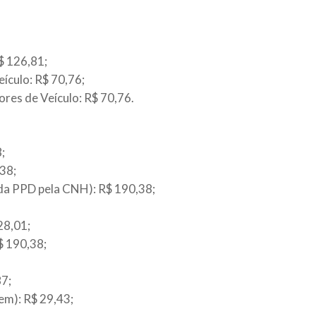
$ 126,81;
ículo: R$ 70,76;
res de Veículo: R$ 70,76.
;
38;
 da PPD pela CNH): R$ 190,38;
28,01;
$ 190,38;
87;
em): R$ 29,43;