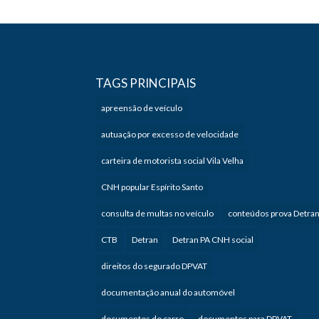
TAGS PRINCIPAIS
apreensão de veículo
autuação por excesso de velocidade
carteira de motorista social Vila Velha
CNH popular Espírito Santo
consulta de multas no veículo
conteúdos prova Detra
CTB
Detran
Detran PA CNH social
direitos do segurado DPVAT
documentação anual do automóvel
documentos do carro
documentos para DPVAT