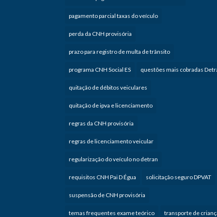
pagamento parcial taxas do veículo
perda da CNH provisória
prazo para registro de multa de trânsito
programa CNH Social ES
questões mais cobradas Detr
quitação de débitos veiculares
quitação de ipva e licenciamento
regras da CNH provisória
regras de licenciamento veicular
regularização do veículo no detran
requisitos CNH Pai D Égua
solicitação seguro DPVAT
suspensão de CNH provisória
temas frequentes exame teórico
transporte de crian