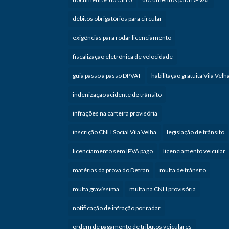
débitos obrigatórios para circular
exigências para rodar licenciamento
fiscalização eletrônica de velocidade
guia passo a passo DPVAT
habilitação gratuita Vila Velh
indenização acidente de trânsito
infrações na carteira provisória
inscrição CNH Social Vila Velha
legislação de trânsito
licenciamento sem IPVA pago
licenciamento veicular
matérias da prova do Detran
multa de trânsito
multa gravíssima
multa na CNH provisória
notificação de infração por radar
ordem de pagamento de tributos veiculares