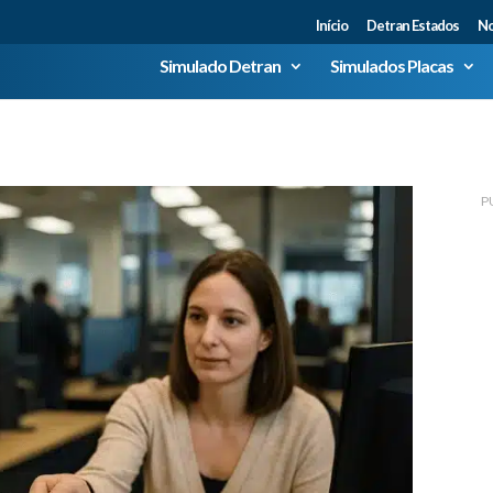
Início
Detran Estados
No
Simulado Detran
Simulados Placas
P