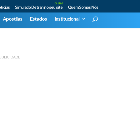
Grátis!
tícias
Simulado Detran no seu site
Quem Somos Nós
Apostilas
Estados
Institucional
UBLICIDADE