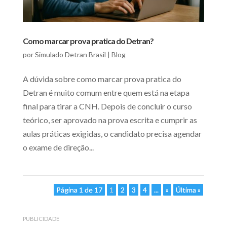
Como marcar prova pratica do Detran?
por
Simulado Detran Brasil
|
Blog
A dúvida sobre como marcar prova pratica do
Detran é muito comum entre quem está na etapa
final para tirar a CNH. Depois de concluir o curso
teórico, ser aprovado na prova escrita e cumprir as
aulas práticas exigidas, o candidato precisa agendar
o exame de direção...
Página 1 de 17
1
2
3
4
...
»
Última »
PUBLICIDADE