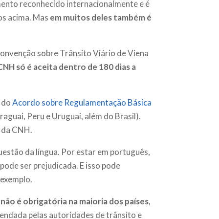
mento reconhecido internacionalmente e é
os acima. Mas
em muitos deles também é
Convenção sobre Trânsito Viário de Viena
CNH só é aceita dentro de 180 dias a
s do
Acordo sobre Regulamentação Básica
araguai, Peru e Uruguai, além do Brasil).
o da CNH.
questão da língua. Por estar em português,
ode ser prejudicada. E isso pode
r exemplo.
 não é obrigatória na maioria dos países
,
mendada pelas autoridades de trânsito e