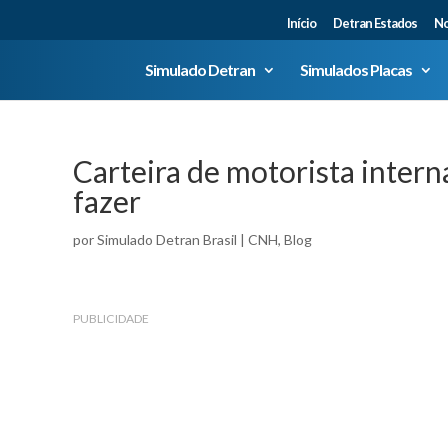
Início
Detran Estados
No
Simulado Detran
Simulados Placas
Carteira de motorista intern
fazer
por
Simulado Detran Brasil
|
CNH
,
Blog
PUBLICIDADE