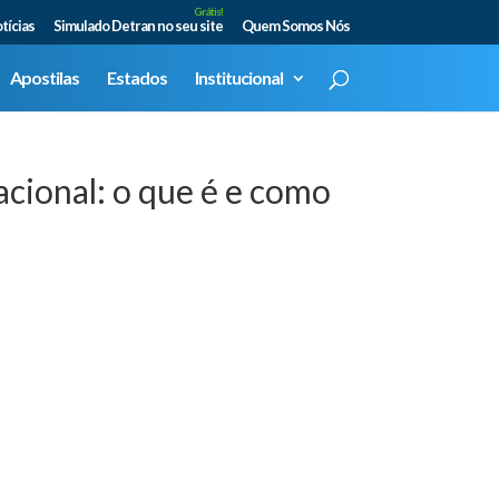
Grátis!
tícias
Simulado Detran no seu site
Quem Somos Nós
Apostilas
Estados
Institucional
acional: o que é e como