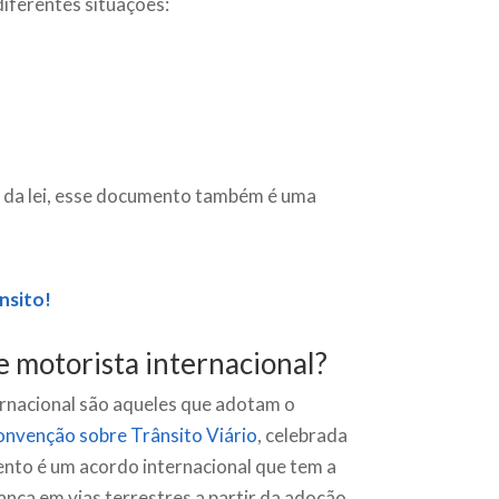
diferentes situações:
o da lei, esse documento também é uma
nsito!
e motorista internacional?
ernacional são aqueles que adotam o
nvenção sobre Trânsito Viário
, celebrada
to é um acordo internacional que tem a
rança em vias terrestres a partir da adoção