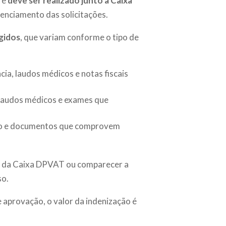
 e
deve ser realizado junto à Caixa
erenciamento das solicitações.
gidos
, que variam conforme o tipo de
ia, laudos médicos e notas fiscais
 laudos médicos e exames que
ito e documentos que comprovem
al da Caixa DPVAT ou comparecer a
so.
 aprovação, o valor da indenização é