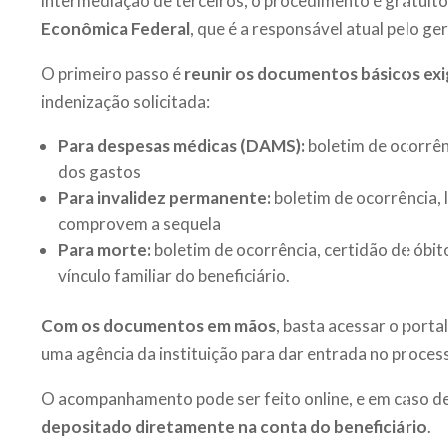
intermediação de terceiros, o procedimento é gratuito
Econômica Federal
, que é a responsável atual pelo g
O primeiro passo é
reunir os documentos básicos exi
indenização solicitada:
Para despesas médicas (DAMS):
boletim de ocorrênc
dos gastos
Para invalidez permanente:
boletim de ocorrência,
comprovem a sequela
Para morte:
boletim de ocorrência, certidão de ób
vínculo familiar do beneficiário.
Com os documentos em mãos
, basta acessar o port
uma agência da instituição para dar entrada no proces
O acompanhamento pode ser feito online, e em caso de
depositado diretamente na conta do beneficiário
.