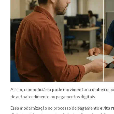
Assim,
o beneficiário pode movimentar o dinheiro
po
de autoatendimento ou pagamentos digitais.
Essa modernização no processo de pagamento
evita f