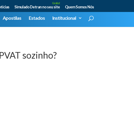
Grátis!
tícias
Simulado Detran no seu site
Quem Somos Nós
Apostilas
Estados
Institucional
DPVAT sozinho?