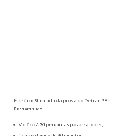
Este é um
Simulado da prova do Detran PE -
Pernambuco
.
Você terá
30 perguntas
para responder;
Com um tempo de
40 minutos
;